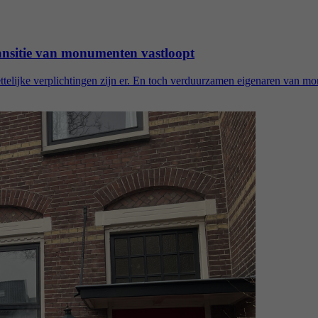
ansitie van monumenten vastloopt
wettelijke verplichtingen zijn er. En toch verduurzamen eigenaren van m