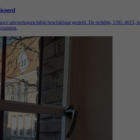
iceerd
we uitvoeringsrichtlijn beschikbaar gesteld. De richtlijn, URL 4015, b
urzaming.